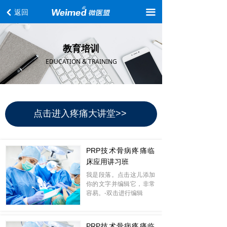
首页
返回
끀
낒
关于我们
教育培训
专家团队
EDUCATION & TRAINING
合作模式
疼痛讲堂
点击进入疼痛大讲堂>>
教育培训
产品服务
PRP技术骨病疼痛临
床应用讲习班
我是段落。点击这儿添加
你的文字并编辑它，非常
容易。-双击进行编辑
PRP技术骨病疼痛临